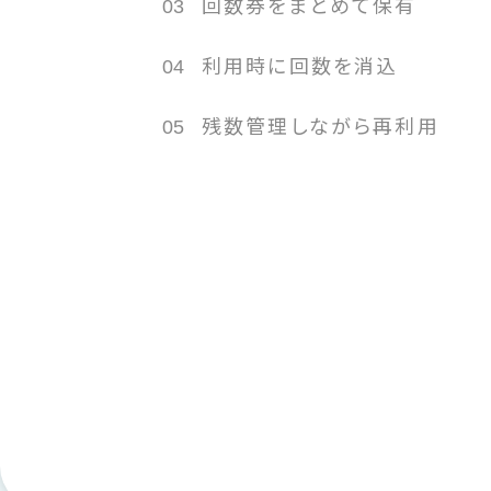
03
回数券をまとめて保有
04
利用時に回数を消込
05
残数管理しながら再利用
05
残数管理しながら再利用
残り回数を確認しながら複数回利用できるため、
つながります。