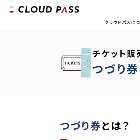
クラウドパスに
チケット販
つづり券
つづり券
とは？