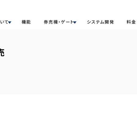
ついて
機能
券売機・ゲート
システム開発
料金
売