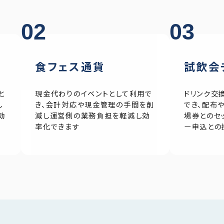
02
03
食フェス通貨
試飲会
と
現金代わりのイベントとして利用で
ドリンク交
し
き、会計対応や現金管理の手間を削
でき、配布
効
減し運営側の業務負担を軽減し効
場券とのセ
率化できます
ー申込との