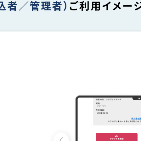
込者／管理者）
ご利用イメー
択