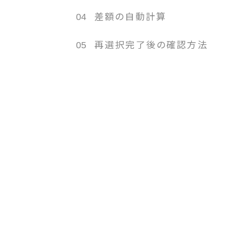
04
差額の自動計算
05
再選択完了後の確認方法
01
後の確認方法
チケ
すると、再選択されたチケット情報が登録済みのメー
購入完了メー
マイページからも確認可能です。
ージの「申込