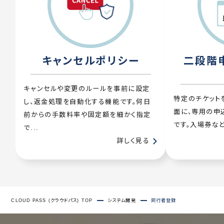
キャンセルポリシー
二段階申
キャンセルや変更のルールを事前に設定
特定のチケット
し、返金処理を自動化する機能です。何日
面に、専用の申
前からの手数料率や固定額を細かく指定
です。入場券など
で...
詳しく見る
CLOUD PASS (クラウドパス) TOP
システム開発
同行者登録