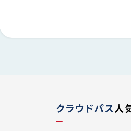
xcel形式で出力し、報告書作成や経理業務に活用できます。
クラウドパス
人