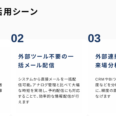
活用シーン
02
03
外部ツール不要の一
外部連
括メール配信
来場分
当
システムから直接メールを一括配
CRMやB
者
信可能。アナログ管理と比べて大幅
度などを分
簿
な時短を実現し、予約配信にも対応
に、精度の
することで、効率的な情報配信が行
なげます
えます