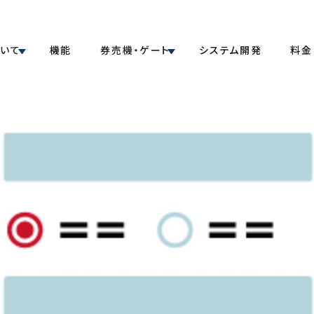
ついて
機能
券売機・ゲート
システム開発
料金