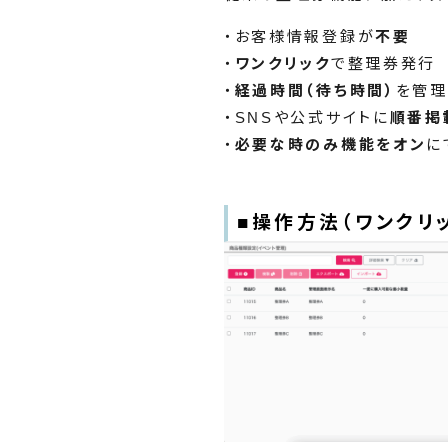
・お客様情報登録が
不要
・
ワンクリック
で整理券発行
・
経過時間（待ち時間）
を管
・SNSや公式サイトに
順番掲
・
必要な時のみ機能をオン
に
■操作方法（ワンクリ