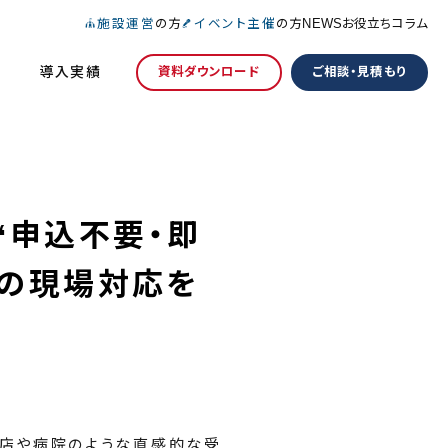
施設運営
の方
イベント主催
の方
NEWS
お役立ちコラム
導入実績
資料ダウンロード
ご相談・見積もり
」“申込不要・即
設の現場対応を
食店や病院のような直感的な受