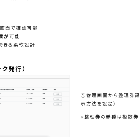
理画面で確認可能
載が
可能
できる柔軟設計
ック発行）
①管理画面から整理券設
示方法を設定）
※整理券の券種は複数券