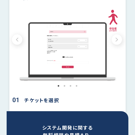
01
02
チケットを選択
ールア
申込ページで希望するチケットを選択します。
枚数を
※正し
システム開発に関する
対象外