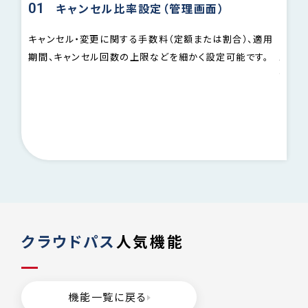
01
02
キャンセル比率設定（管理画面）
クセ
じて自
キャンセル・変更に関する手数料（定額または割合）、適用
購入完
期間、キャンセル回数の上限などを細かく設定可能です。
セス、
。
リック
りま
クラウドパス
人気機能
機能一覧に戻る