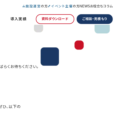
施設運営
の方
イベント主催
の方
NEWS
お役立ちコラム
導入実績
資料ダウンロード
ご相談・見積もり
ばらくお待ちください。
ぜひ、以下の