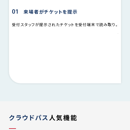
01
02
来場者がチケットを提示
端末に
受付スタッフが提示されたチケットを受付端末で読み取り。
未使用
スムー
ること
に即時
クラウドパス
人気機能