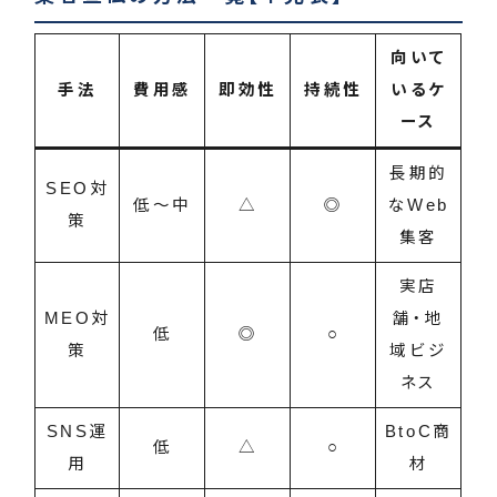
向いて
手法
費用感
即効性
持続性
いるケ
ース
長期的
SEO対
低〜中
△
◎
なWeb
策
集客
実店
MEO対
舗・地
低
◎
○
策
域ビジ
ネス
SNS運
BtoC商
低
△
○
用
材